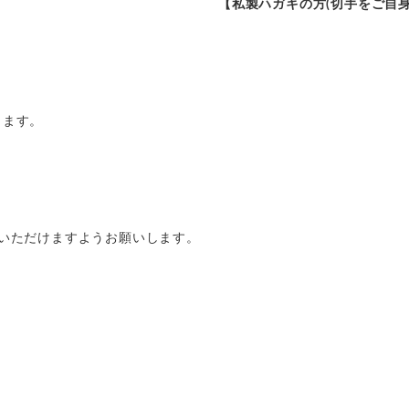
【私製ハガキの方(切手をご自身
します。
。
承いただけますようお願いします。